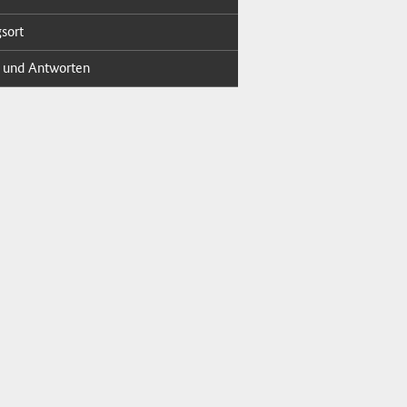
s­ort
 und Ant­wor­ten