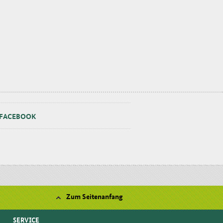
FA­CE­BOOK
Zum Seitenanfang
SERVICE