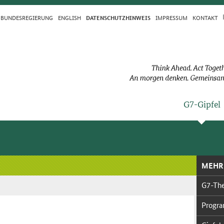
BUN­DES­RE­GIE­RUNG
ENGLISH
IM­PRES­S­UM
KON­TAKT
DA­TEN­SCHUTZ­HIN­WEIS
G7-Gip­fel
MEHR
G7-Th
Pro­gr