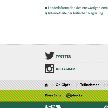
Länderinformation des Auswärtigen Am
Internetseite der britischen Regierung
TWIT­TER
INS­TA­GRAM
G7-Gipfel
Teilnehmer
Diese Seite
drucken
G7-GIPFEL
AK