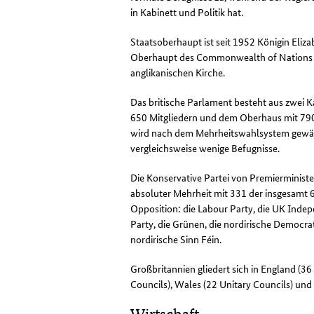
in Kabinett und Politik hat.
Staatsoberhaupt ist seit 1952 Königin Elizabe
Oberhaupt des
Commonwealth of Nations
anglikanischen Kirche.
Das britische Parlament besteht aus zwei
650 Mitgliedern und dem Oberhaus mit 790
wird nach dem Mehrheitswahlsystem gewäh
vergleichsweise wenige Befugnisse.
Die Konservative Partei von Premierminist
absoluter Mehrheit mit 331 der insgesamt 6
Opposition: die
Labour Party
, die
UK Indep
Party
, die Grünen, die nordirische
Democrat
nordirische Sinn Féin.
Großbritannien gliedert sich in England (3
Councils
),
Wales
(22
Unitary Councils
) und