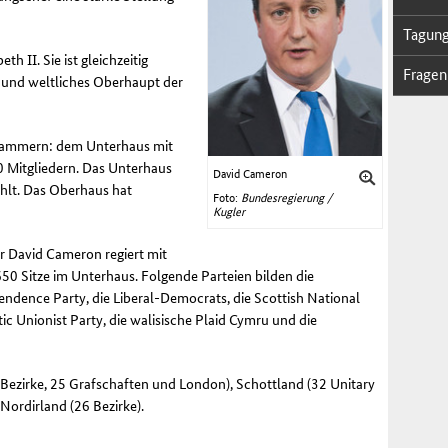
Ta­gung
th II. Sie ist gleichzeitig
Fra­gen
und weltliches Oberhaupt der
 Kammern: dem Unterhaus mit
 Mitgliedern. Das Unterhaus
David Cameron
lt. Das Oberhaus hat
Foto:
Bundesregierung /
Kugler
er
David Cameron
regiert mit
50 Sitze im Unterhaus. Folgende Parteien bilden die
endence Party
, die
Liberal-Democrats
, die
Scottish National
ic Unionist Party
, die walisische Plaid Cymru und die
6 Bezirke, 25 Grafschaften und London), Schottland (32
Unitary
 Nordirland (26 Bezirke).