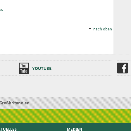
tes
nach oben
YOU­TU­BE
Großbritannien
TUELLES
MEDIEN