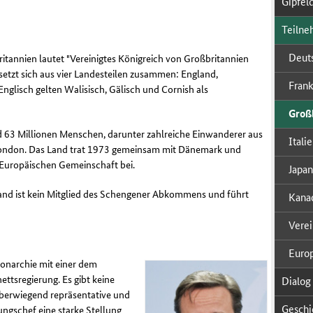
Gip­fel­
Teil­ne
Deuts
ritannien lautet "Vereinigtes Königreich von Großbritannien
 setzt sich aus vier Landesteilen zusammen: England,
Frank
nglisch gelten Walisisch, Gälisch und
Cornish
als
Groß­b
 63 Millionen Menschen, darunter zahlreiche Einwanderer aus
Ita­li­
London. Das Land trat 1973 gemeinsam mit Dänemark und
r Europäischen Gemeinschaft bei.
Ja­pan
Land ist kein Mitglied des Schengener Abkommens und führt
Ka­na­
Ver­ei
Eu­ro­
Monarchie mit einer dem
ettsregierung. Es gibt keine
Dia­log 
überwiegend repräsentative und
Ge­schi
ungschef eine starke Stellung