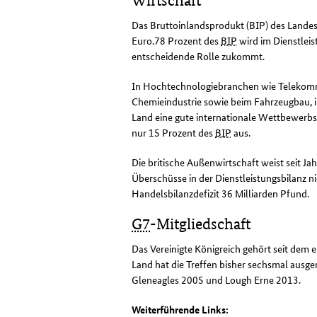
Wirtschaft
Das Bruttoinlandsprodukt (BIP) des Landes
Euro.78 Prozent des
BIP
wird im Dienstleis
entscheidende Rolle zukommt.
In Hochtechnologiebranchen wie Telekomm
Chemieindustrie sowie beim Fahrzeugbau, i
Land eine gute internationale Wettbewerb
nur 15 Prozent des
BIP
aus.
Die britische Außenwirtschaft weist seit Ja
Überschüsse in der Dienstleistungsbilanz n
Handelsbilanzdefizit 36 Milliarden Pfund.
G7
-Mitgliedschaft
Das Vereinigte Königreich gehört seit dem 
Land hat die Treffen bisher sechsmal ausg
Gleneagles
2005 und
Lough Erne
2013.
Weiterführende Links: