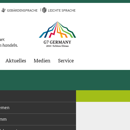
GE­BÄR­DEN­SPRA­CHE
LEICH­TE SPRA­CHE
Ak­tu­el­les
Me­di­en
Ser­vice
e­men
amm