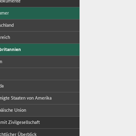
do­ku­men­te
h­mer
ch­land
­reich
ri­tan­ni­en
en
da
­nig­te Staa­ten von Ame­ri­ka
päi­sche Uni­on
mit Zi­vil­ge­sell­schaft
cht­li­cher Über­blick