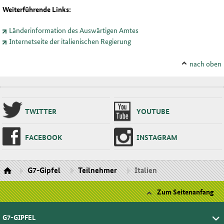
Weiterführende Links:
Länderinformation des Auswärtigen Amtes
Internetseite der italienischen Regierung
nach oben
TWIT­TER
YOU­TU­BE
FA­CE­BOOK
INS­TA­GRAM
G7-Gipfel
Teilnehmer
Italien
Zum Seitenanfang
G7-GIPFEL