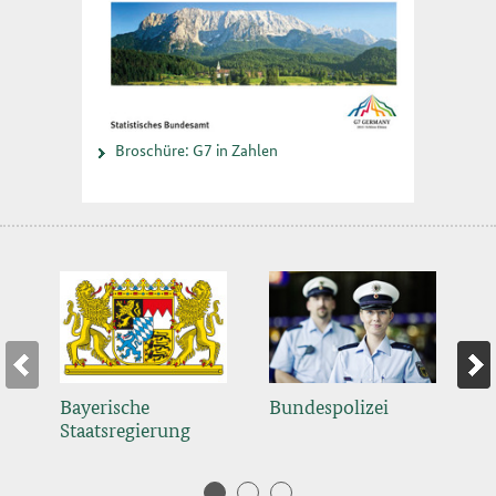
Broschüre: G7 in Zahlen
Bundespolizei
B
Bayerische
L
Staatsregierung