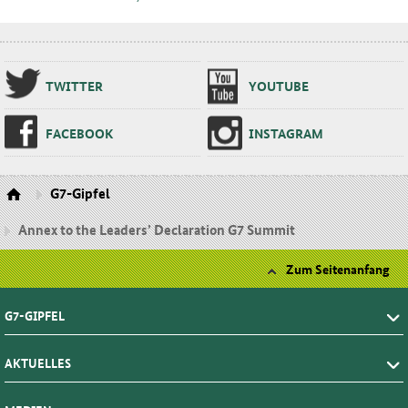
TWIT­TER
YOU­TU­BE
FA­CE­BOOK
INS­TA­GRAM
G7-Gipfel
Annex to the Leadersʼ Declaration G7 Summit
Zum Seitenanfang
G7-GIPFEL
AKTUELLES