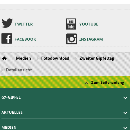
TWIT­TER
YOU­TU­BE
FA­CE­BOOK
INS­TA­GRAM
Medien
Fotodownload
Zweiter Gipfeltag
Detailansicht
Zum Seitenanfang
G7-GIPFEL
AKTUELLES
MEDIEN