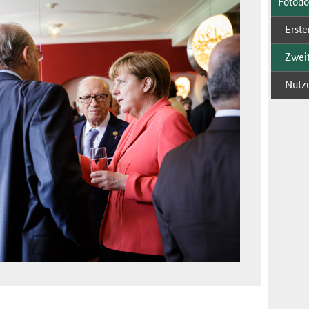
Fo­to­d
Ers­te
Zwei­t
Nut­z