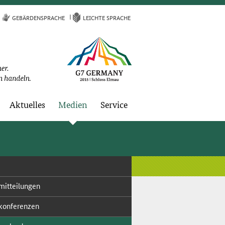
GE­BÄR­DEN­SPRA­CHE
LEICH­TE SPRA­CHE
Ak­tu­el­les
Me­di­en
Ser­vice
mit­tei­lun­gen
kon­fe­ren­zen