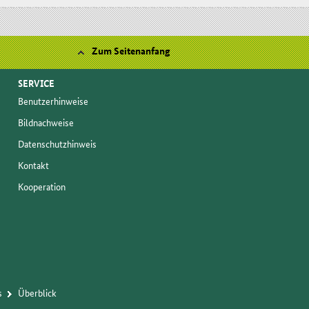
Zum Seitenanfang
SERVICE
Be­nut­zer­hin­wei­se
Bild­nach­wei­se
Da­ten­schutz­hin­weis
Kon­takt
Ko­ope­ra­ti­on
s
Über­blick