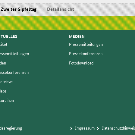
Zweiter Gipfeltag
Detailansicht
TUELLES
MEDIEN
ti­kel
Pres­se­mit­tei­lun­gen
s­se­mit­tei­lun­gen
Pres­se­kon­fe­ren­zen
­den
Fo­to­dow­n­load
s­se­kon­fe­ren­zen
ter­views
­deos
to­rei­hen
ndesregierung
Im­pres­s­um
Da­ten­schutz­hin­wei