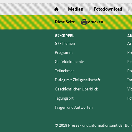
Medien
Fotodownload
Diese Seite
drucken
G7-GIPFEL
AK
G7-The­men
Ar­
Pro­gramm
Pre
Gip­fel­do­ku­men­te
Re
Teil­neh­mer
Pre
Dia­log mit Zi­vil­ge­sell­schaft
In­
Ge­schicht­li­cher Über­blick
Vi
Ta­gungs­ort
Fo­
Fra­gen und Ant­wor­ten
© 2018 Presse- und Informationsamt der Bu