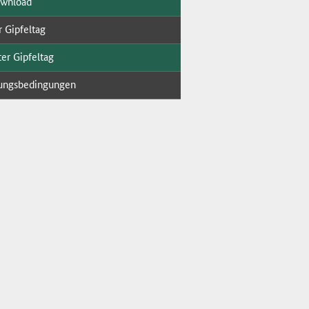
ow­n­load
r Gip­fel­tag
er Gip­fel­tag
ungs­be­din­gun­gen