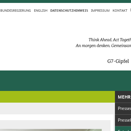
BUN­DES­RE­GIE­RUNG
ENGLISH
IM­PRES­S­UM
KON­TAKT
DA­TEN­SCHUTZ­HIN­WEIS
G7-Gip­fel
MEHR
Pres­se­
Pres­se­