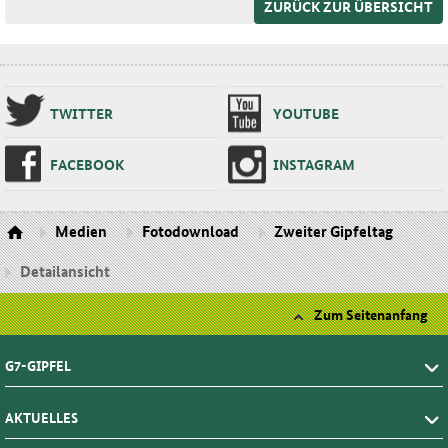
ZURÜCK ZUR ÜBERSICHT
TWIT­TER
YOU­TU­BE
FA­CE­BOOK
INS­TA­GRAM
Medien
Fotodownload
Zweiter Gipfeltag
Detailansicht
Zum Seitenanfang
G7-GIPFEL
AKTUELLES