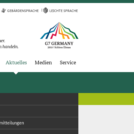
GE­BÄR­DEN­SPRA­CHE
LEICH­TE SPRA­CHE
Ak­tu­el­les
Me­di­en
Ser­vice
mit­tei­lun­gen