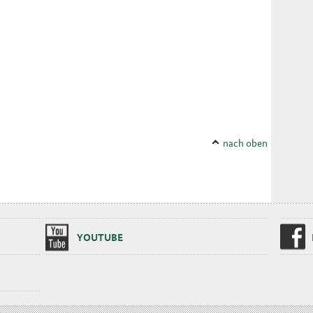
nach oben
YOU­TU­BE