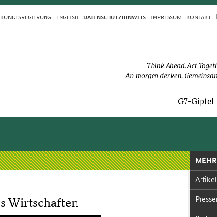
BUN­DES­RE­GIE­RUNG
ENGLISH
IM­PRES­S­UM
KON­TAKT
DA­TEN­SCHUTZ­HIN­WEIS
G7-Gip­fel
MEHR
Ar­ti­kel
Pres­se­
s Wirtschaften