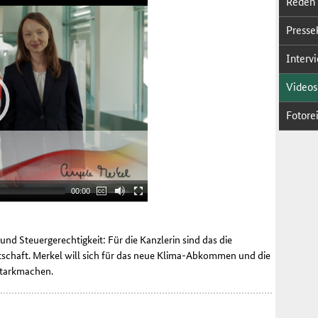
Re­den
Pres­se­
In­ter­v
Vi­deos
Fo­to­re
00:00
nd Steuergerechtigkeit: Für die Kanzlerin sind das die
chaft. Merkel will sich für das neue Klima-Abkommen und die
starkmachen.