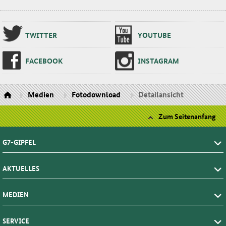
TWIT­TER
YOU­TU­BE
FA­CE­BOOK
INS­TA­GRAM
Medien
Fotodownload
Detailansicht
Zum Seitenanfang
G7-GIPFEL
AKTUELLES
MEDIEN
SERVICE