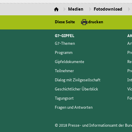
Medien
Fotodownload
Diese Seite
drucken
G7-GIPFEL
AK
G7-The­men
Ar­
Pro­gramm
Pre
Gip­fel­do­ku­men­te
Re
Teil­neh­mer
Pre
Dia­log mit Zi­vil­ge­sell­schaft
In­
Ge­schicht­li­cher Über­blick
Vi
Ta­gungs­ort
Fo­
Fra­gen und Ant­wor­ten
© 2018 Presse- und Informationsamt der Bu