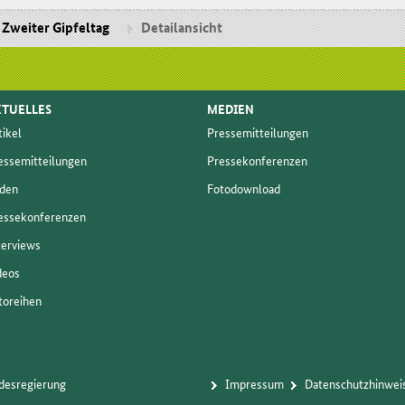
Zweiter Gipfeltag
Detailansicht
TUELLES
MEDIEN
ti­kel
Pres­se­mit­tei­lun­gen
s­se­mit­tei­lun­gen
Pres­se­kon­fe­ren­zen
­den
Fo­to­dow­n­load
s­se­kon­fe­ren­zen
ter­views
­deos
to­rei­hen
ndesregierung
Im­pres­s­um
Da­ten­schutz­hin­wei