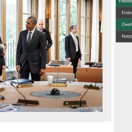
Fo­to­d
Ers­te
Zwei­t
Nut­z