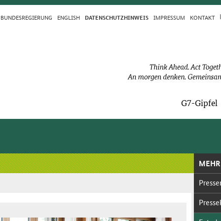
BUN­DES­RE­GIE­RUNG
ENGLISH
IM­PRES­S­UM
KON­TAKT
DA­TEN­SCHUTZ­HIN­WEIS
G7-Gip­fel
MEHR
Pres­se­
Pres­se­