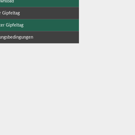
ow­n­load
r Gip­fel­tag
er Gip­fel­tag
ungs­be­din­gun­gen