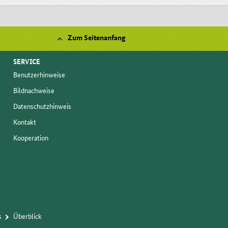
Zum Seitenanfang
SERVICE
Be­nut­zer­hin­wei­se
Bild­nach­wei­se
Da­ten­schutz­hin­weis
Kon­takt
Ko­ope­ra­ti­on
s
Über­blick