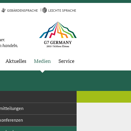
GE­BÄR­DEN­SPRA­CHE
LEICH­TE SPRA­CHE
Ak­tu­el­les
Me­di­en
Ser­vice
mit­tei­lun­gen
kon­fe­ren­zen